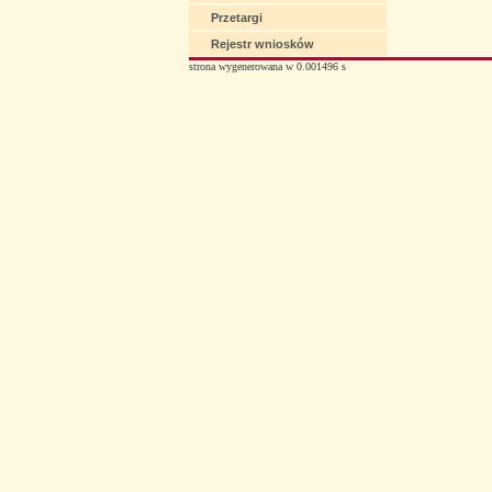
Przetargi
Rejestr wniosków
strona wygenerowana w 0.001496 s