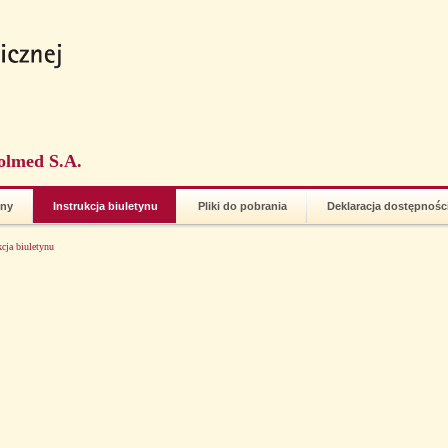
olmed S.A.
ony
Instrukcja biuletynu
Pliki do pobrania
Deklaracja dostępnośc
kcja biuletynu